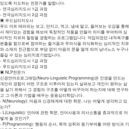
있도록 지도하는 전문가를 말합니다.
- 연극심리지도사 1급 과정
- 연극심리지도사 2급 과정
▣ 푸드심리지도사
푸드 아트 테라피는 보고, 만지고, 먹고, 냄새 맡고, 들어보는 오감을 통해
서 재미있는 경험을 해보며 독창적인 작품을 만들어 의미를 부여하여 심
리적인 치유와 힐링을 경험하는 프로그램입니다. 억압되었던 내적욕구를
분출을 함으로써 참여하는 즐거움과 무의식을 의식화하는 심리적인 치유
와 소재의 친근함으로 부담 없이 마음의 문을 열게 되어 남녀노소 누구나
즐길 수 있는 심리치료기법입니다.
- 푸드심리지도사 1급 과정
- 푸드심리지도사 2급 과정
▣ NLP전문가
신경언어프로그래밍(Neuro-Linguistic Programming)은 인생을 만드는
개인의 경험이 어떤 구조로 이루어져 있는지 살펴보고 개인이 원하는 삶
을 살기 위해서 그 경험의 구조를 어떻게 바꾸어야 하는지에 대해 연구하
고 그 이론과 기법을 배우는 응용심리학입니다.
- N(Neurology): 마음과 신경체계에 대한 학문, 나는 어떻게 생각하고 있
는가?
- L(Linguistic): 언어에 관한 학문, 언어사용과 의사소통을 효과적으로 어
떻게 쓸 것인가?
- P(Programming): 행동의 순서, 목적 성취와 동기부여를 어떤 방식과 기