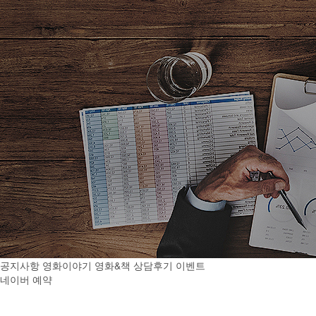
공지사항
영화이야기
영화&책
상담후기
이벤트
네이버 예약
온라인상담
오시는길